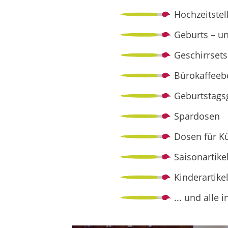
Hochzeitstel
Geburts – un
Geschirrsets
Bürokaffeeb
Geburtstags
Spardosen
Dosen für K
Saisonartik
Kinderartike
... und alle