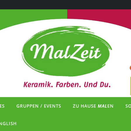
ES
GRUPPEN / EVENTS
ZU HAUSE
MAL
EN
S
NGLISH